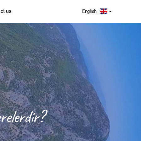
ct us
English
elerdir?