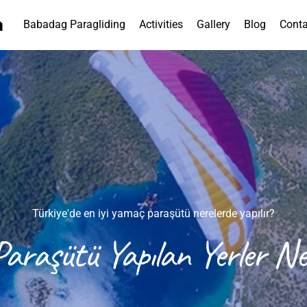
Babadag Paragliding
Activities
Gallery
Blog
Conta
Türkiye'de en iyi yamaç paraşütü nerelerde yapılır?
araşütü Yapılan Yerler Ner